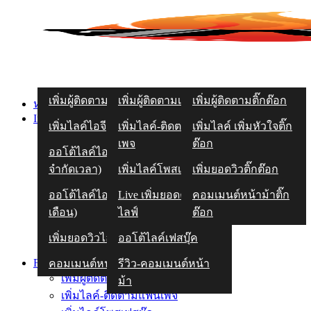
Skip
to
content
Instagram
Faceebook
Tiktok
Lemon8
Line
หน้าหลัก
ต
เพิ่มผู้ติดตามไอจี
เพิ่มผู้ติดตามเฟสบุ๊ค
เพิ่มผู้ติดตามติ๊กต๊อก
หน้าหลัก
Instagram
เพิ่มไลค์ไอจี
เพิ่มไลค์-ติดตามแฟน
เพิ่มไลค์ เพิ่มหัวใจติ๊ก
เพิ่มผู้ติดตามไอจี
เพจ
ต๊อก
เพิ่มไลค์ไอจี
ออโต้ไลค์ไอจี (ไม่
ออโต้ไลค์ไอจี (ไม่จำกัดเวลา)
จำกัดเวลา)
เพิ่มไลค์โพสเฟสบุ๊ค
เพิ่มยอดวิวติ๊กต๊อก
ออโต้ไลค์ไอจี (รายเดือน)
ออโต้ไลค์ไอจี (ราย
Live เพิ่มยอดคนดู
คอมเมนต์หน้าม้าติ๊ก
เพิ่มยอดวิวไอจี
เดือน)
ไลฟ์
ต๊อก
คอมเมนต์หน้าม้าไอจี
เพิ่มยอดวิวไอจี
ออโต้ไลค์เฟสบุ๊ค
Faceebook
คอมเมนต์หน้าม้าไอจี
รีวิว-คอมเมนต์หน้า
เพิ่มผู้ติดตามเฟสบุ๊ค
ม้า
เพิ่มไลค์-ติดตามแฟนเพจ