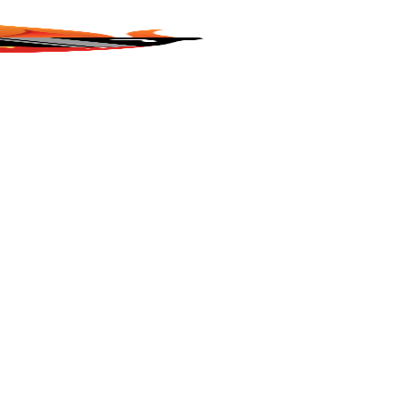
ิดต่อเรา